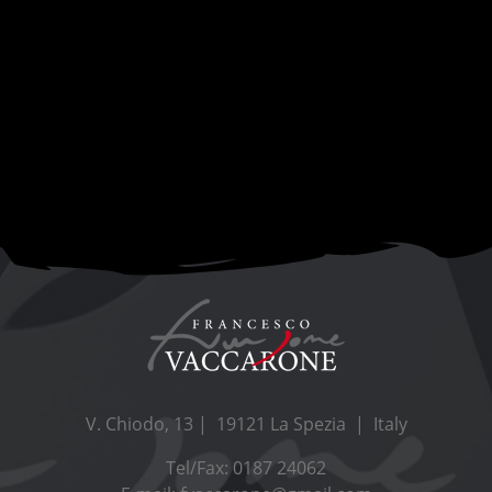
V. Chiodo, 13 | 19121 La Spezia | Italy
Tel/Fax: 0187 24062