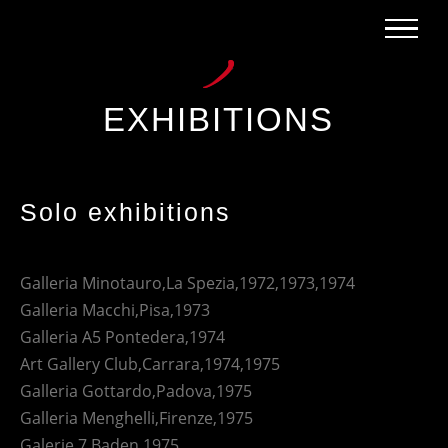
Skip
to
content
EXHIBITIONS
Solo exhibitions
Galleria Minotauro,La Spezia,1972,1973,1974
Galleria Macchi,Pisa,1973
Galleria A5 Pontedera,1974
Art Gallery Club,Carrara,1974,1975
Galleria Gottardo,Padova,1975
Galleria Menghelli,Firenze,1975
Galerie 7,Baden,1975